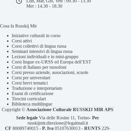
Lun, Mar, Gio, Ven : 09.30 - 13.30
Mer : 14.30 - 18.30
Cosa fa Russkij Mir
Iniziative culturali in corso
Corsi attivi
Corsi collettivi di lingua russa
Seminari intensivi di lingua russa
Lezioni individuali e in mini-gruppo
Corsi lingue ex-URSS ed Europa dell’EST
Corsi di Italiano per russofoni
Corsi presso aziende, associazioni, scuole
Corsi per universitari
Corsi brevi tematici
Traduzione e interpretariato
Esami di certificazione
Tirocini curriculari
Biblioteca multilingue
Copyright ©
Associazione Culturale RUSSKIJ MIR APS
Sede legale
Via delle Rosine 11, Torino-
Pec
⁠russkijmir.direzione@legalmail.it
CF
80089740015 -
P. Iva
05107630013 - ⁠
RUNTS
229-