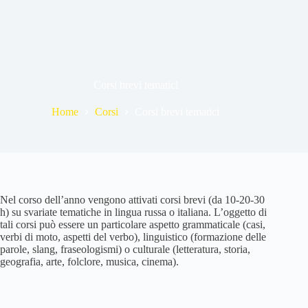
Corsi brevi tematici
Home
Corsi
Corsi brevi tematici
Nel corso dell’anno vengono attivati corsi brevi (da 10-20-30
h) su svariate tematiche in lingua russa o italiana. L’oggetto di
tali corsi può essere un particolare aspetto grammaticale (casi,
verbi di moto, aspetti del verbo), linguistico (formazione delle
parole, slang, fraseologismi) o culturale (letteratura, storia,
geografia, arte, folclore, musica, cinema).